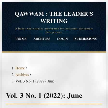
QAWWAM : THE LEADER'S
WRITING
HOME
ARCHIVES
LOGIN
SUBMISSIONS
CO
Home
/
Archives
/
Vol. 3 No. 1 (2022): June
Vol. 3 No. 1 (2022): June