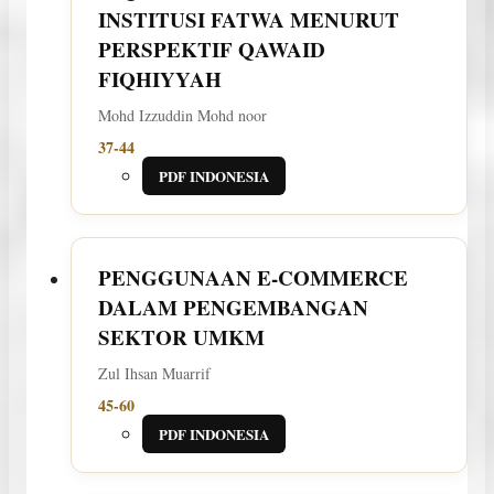
INSTITUSI FATWA MENURUT
PERSPEKTIF QAWAID
FIQHIYYAH
Mohd Izzuddin Mohd noor
37-44
PDF INDONESIA
PENGGUNAAN E-COMMERCE
DALAM PENGEMBANGAN
SEKTOR UMKM
Zul Ihsan Muarrif
45-60
PDF INDONESIA